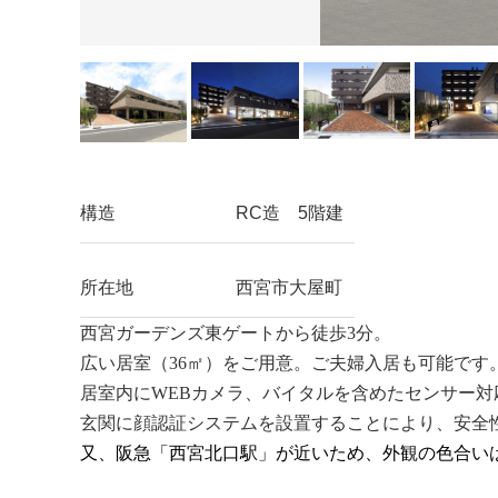
構造
RC造 5階建
所在地
西宮市大屋町
⻄宮ガーデンズ東ゲートから徒歩
3
分。
広い居室（
36
㎡）をご⽤意。ご夫婦⼊居も可能です
居室内に
WEB
カメラ、バイタルを含めたセンサー対
⽞関に顔認証システムを設置することにより、安全
又、阪急「西宮北口駅」が近いため、外観の色合い